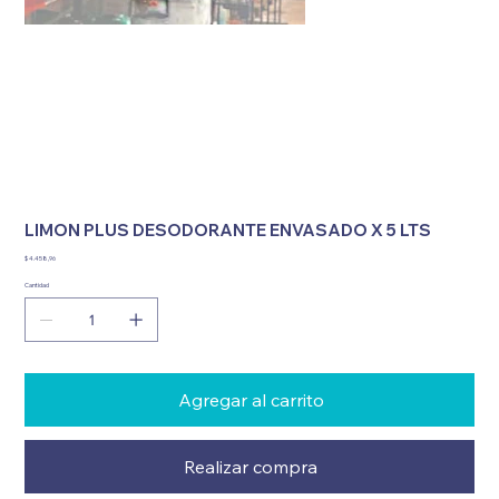
LIMON PLUS DESODORANTE ENVASADO X 5 LTS
Precio
$ 4.458,96
Cantidad
Agregar al carrito
Realizar compra