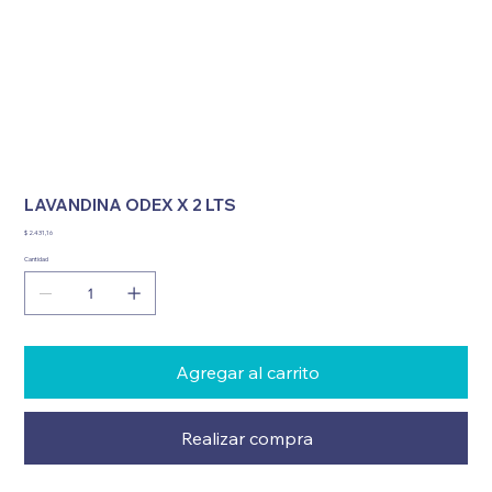
LAVANDINA ODEX X 2 LTS
Precio
$ 2.431,16
Cantidad
Agregar al carrito
Realizar compra