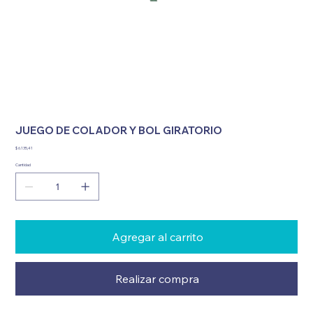
JUEGO DE COLADOR Y BOL GIRATORIO
Precio
$ 6.135,41
Cantidad
Agregar al carrito
Realizar compra