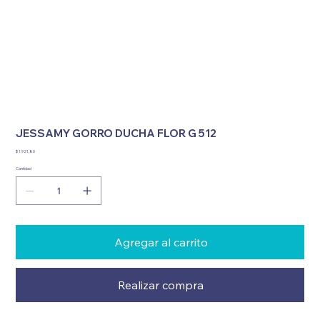
JESSAMY GORRO DUCHA FLOR G 512
Precio
$ 1.921,80
Cantidad
Agregar al carrito
Realizar compra