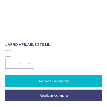
JARRO APILABLE 270 ML
Precio
$ 2.025,05
Cantidad
Agregar al carrito
Realizar compra