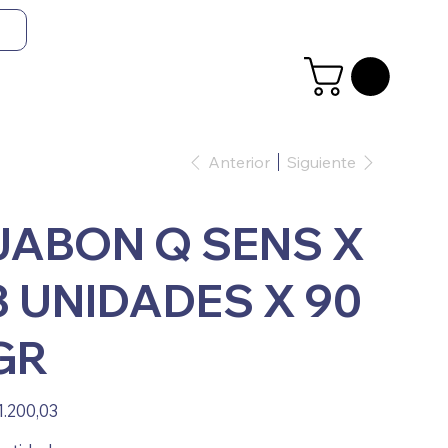
Anterior
Siguiente
JABON Q SENS X
3 UNIDADES X 90
GR
io
1.200,03