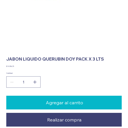
JABON LIQUIDO QUERUBIN DOY PACK X 3 LTS
Precio
$ 10.356,75
Cantidad
Agregar al carrito
Realizar compra