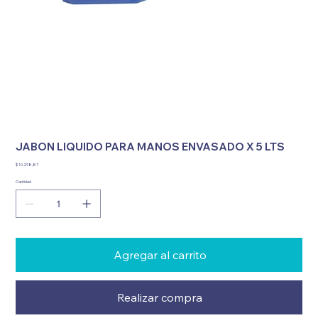
JABON LIQUIDO PARA MANOS ENVASADO X 5 LTS
Precio
$ 10.298,87
Cantidad
Agregar al carrito
Realizar compra