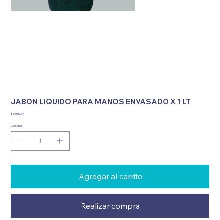
JABON LIQUIDO PARA MANOS ENVASADO X 1 LT
Precio
$ 3.358,79
Cantidad
Agregar al carrito
Realizar compra