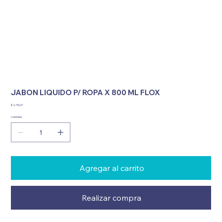
JABON LIQUIDO P/ ROPA X 800 ML FLOX
Precio
$ 2.736,91
Cantidad
Agregar al carrito
Realizar compra