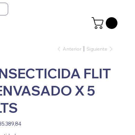
Anterior
Siguiente
INSECTICIDA FLIT
ENVASADO X 5
LTS
io
35.389,84