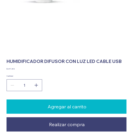
HUMIDIFICADOR DIFUSOR CON LUZ LED CABLE USB
Precio
$ 6.911,88
Cantidad
Agregar al carrito
Realizar compra