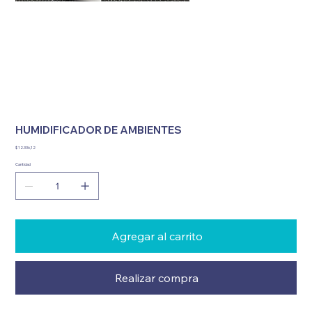
HUMIDIFICADOR DE AMBIENTES
Precio
$ 12.336,12
Cantidad
Agregar al carrito
Realizar compra