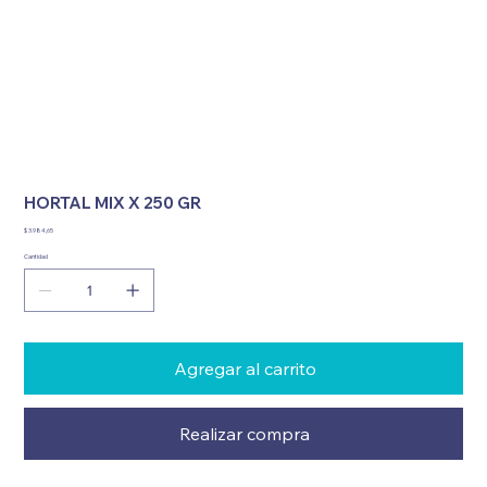
HORTAL MIX X 250 GR
Precio
$ 3.984,65
Cantidad
Agregar al carrito
Realizar compra