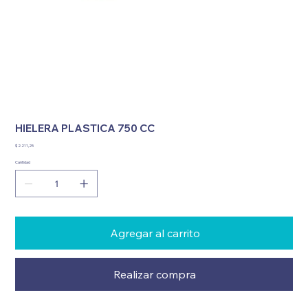
HIELERA PLASTICA 750 CC
Precio
$ 2.211,25
Cantidad
Agregar al carrito
Realizar compra