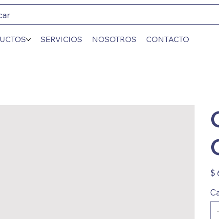
car
UCTOS
SERVICIOS
NOSOTROS
CONTACTO
Prec
$ 
Ca