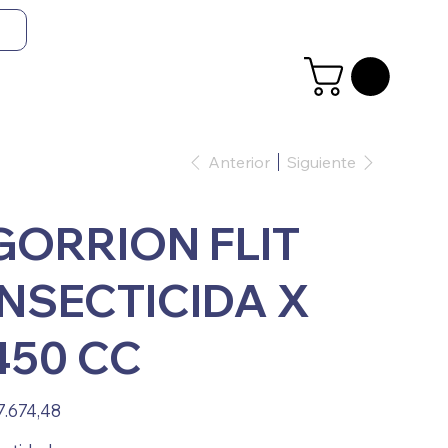
Anterior
Siguiente
GORRION FLIT
INSECTICIDA X
450 CC
io
7.674,48