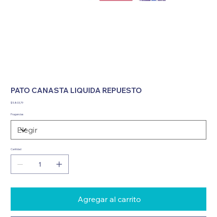
PATO CANASTA LIQUIDA REPUESTO
Precio
$ 5.803,79
Fragancias
Cantidad
Agregar al carrito