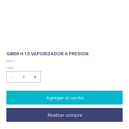
GIBER H 1.5 VAPORIZADOR A PRESION
Precio
$ 33.601,46
Cantidad
Agregar al carrito
Realizar compra