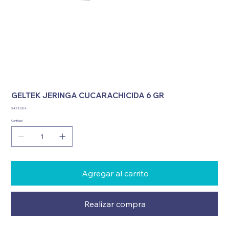
GELTEK JERINGA CUCARACHICIDA 6 GR
Precio
$ 4.787,84
Cantidad
Agregar al carrito
Realizar compra