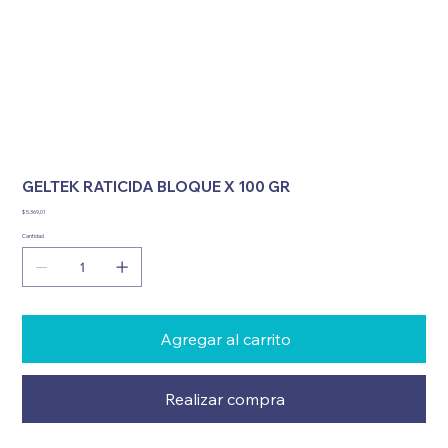
GELTEK RATICIDA BLOQUE X 100 GR
Precio
$ 5.369,01
Cantidad
Agregar al carrito
Realizar compra