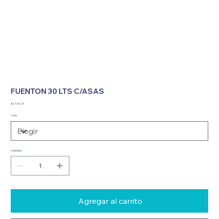
FUENTON 30 LTS C/ASAS
Precio
$ 6.724,29
Color
Cantidad
Agregar al carrito