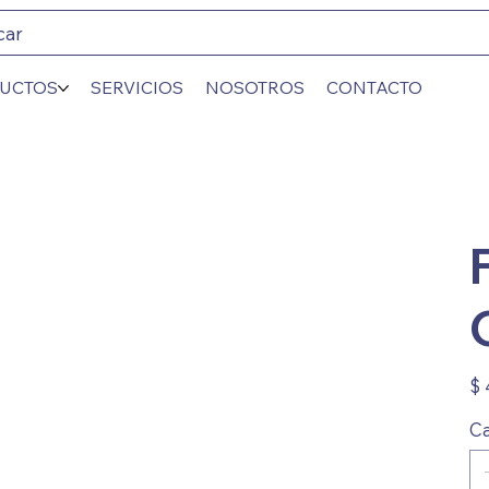
car
UCTOS
SERVICIOS
NOSOTROS
CONTACTO
Prec
$ 
Ca