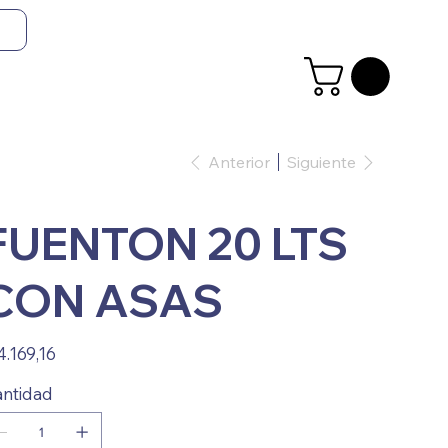
Anterior
Siguiente
FUENTON 20 LTS
CON ASAS
io
4.169,16
ntidad