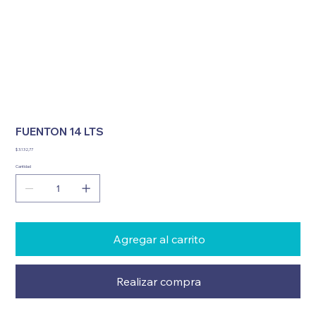
FUENTON 14 LTS
Precio
$ 3.132,77
Cantidad
Agregar al carrito
Realizar compra