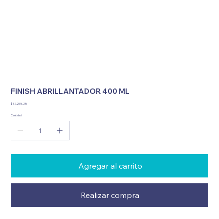
FINISH ABRILLANTADOR 400 ML
Precio
$ 12.258,28
Cantidad
Agregar al carrito
Realizar compra