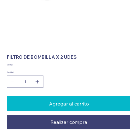
FILTRO DE BOMBILLA X 2 UDES
Precio
$ 613,27
Cantidad
Agregar al carrito
Realizar compra