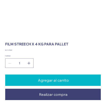
FILM STREECH X 4 KG PARA PALLET
Precio
$ 21.275,53
Cantidad
Agregar al carrito
Realizar compra