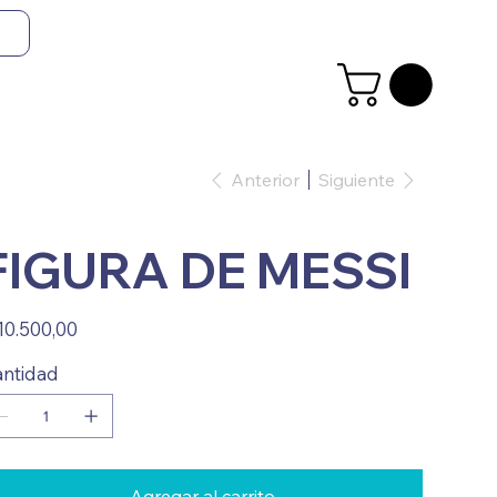
Anterior
Siguiente
FIGURA DE MESSI
io
10.500,00
ntidad
Agregar al carrito