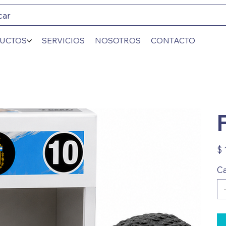
car
UCTOS
SERVICIOS
NOSOTROS
CONTACTO
Prec
$ 
Ca