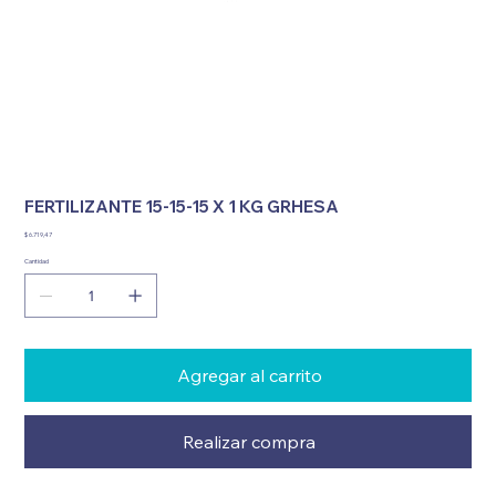
FERTILIZANTE 15-15-15 X 1 KG GRHESA
Precio
$ 6.719,47
Cantidad
Agregar al carrito
Realizar compra