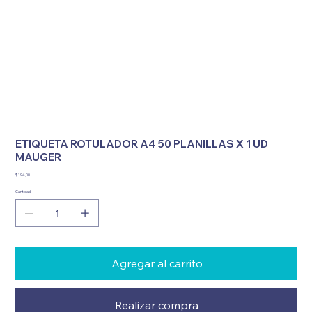
ETIQUETA ROTULADOR A4 50 PLANILLAS X 1 UD
MAUGER
Precio
$ 194,00
Cantidad
Agregar al carrito
Realizar compra