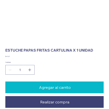
ESTUCHE PAPAS FRITAS CARTULINA X 1 UNIDAD
Precio
$ 41,07
Cantidad
Agregar al carrito
Realizar compra