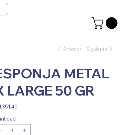
Anterior
Siguiente
ESPONJA METAL
X LARGE 50 GR
io
1.351,40
ntidad