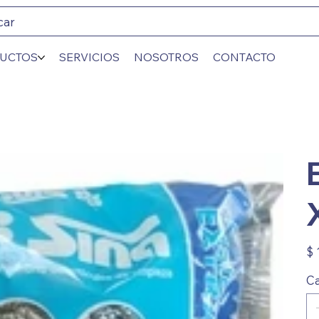
car
UCTOS
SERVICIOS
NOSOTROS
CONTACTO
Prec
$ 
Ca