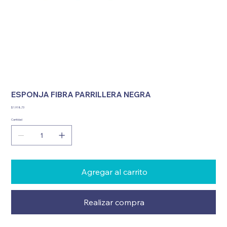
ESPONJA FIBRA PARRILLERA NEGRA
Precio
$ 1.918,73
Cantidad
Agregar al carrito
Realizar compra