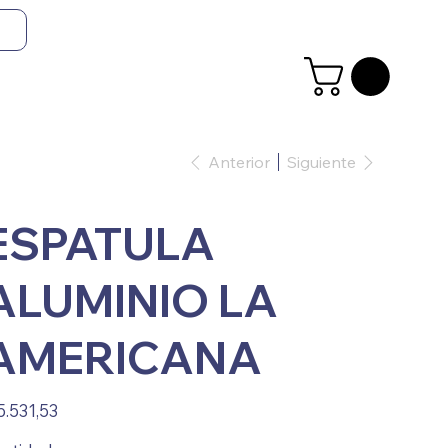
Anterior
Siguiente
ESPATULA
ALUMINIO LA
AMERICANA
io
5.531,53