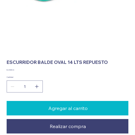
ESCURRIDOR BALDE OVAL 14 LTS REPUESTO
Precio
$ 2.505,16
Cantidad
Agregar al carrito
Realizar compra