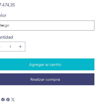
io
7.474,35
lor
ntidad
Agregar al carrito
Realizar compra