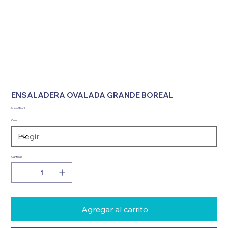
ENSALADERA OVALADA GRANDE BOREAL
Precio
$ 2.738,94
Color
Cantidad
Agregar al carrito