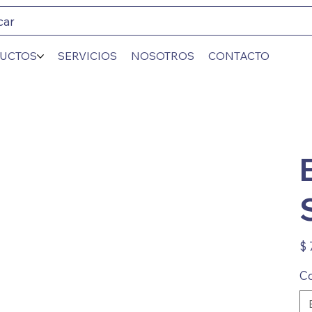
car
UCTOS
SERVICIOS
NOSOTROS
CONTACTO
Prec
$ 
Co