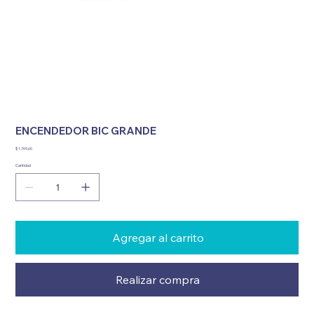
ENCENDEDOR BIC GRANDE
Precio
$ 1.769,60
Cantidad
Agregar al carrito
Realizar compra