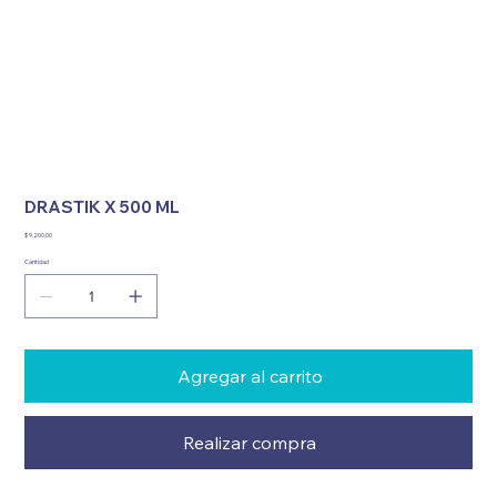
DRASTIK X 500 ML
Precio
$ 9.200,00
Cantidad
Agregar al carrito
Realizar compra