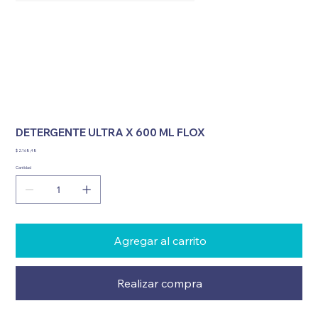
DETERGENTE ULTRA X 600 ML FLOX
Precio
$ 2.168,48
Cantidad
Agregar al carrito
Realizar compra