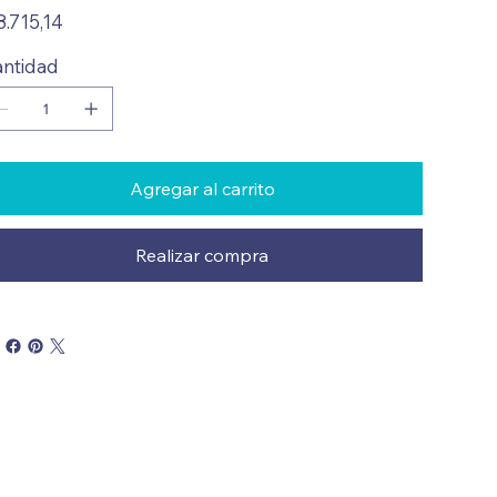
io
8.715,14
ntidad
Agregar al carrito
Realizar compra