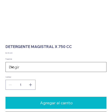
DETERGENTE MAGISTRAL X 750 CC
Precio
$ 6.182,04
Fragancias
Cantidad
Agregar al carrito