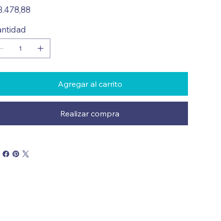
io
3.478,88
ntidad
Agregar al carrito
Realizar compra