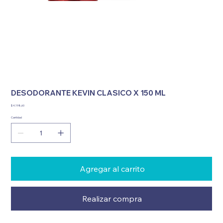
DESODORANTE KEVIN CLASICO X 150 ML
Precio
$ 4.198,60
Cantidad
Agregar al carrito
Realizar compra