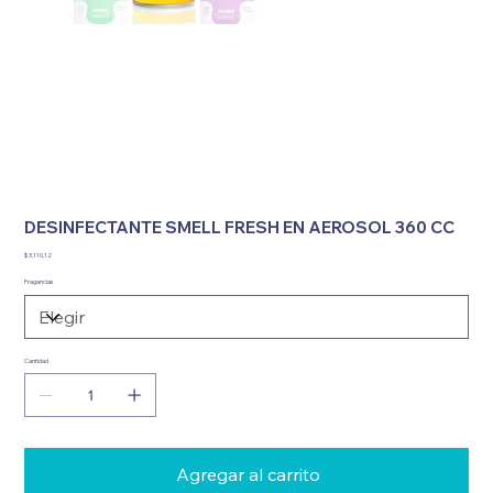
DESINFECTANTE SMELL FRESH EN AEROSOL 360 CC
Precio
$ 3.110,12
Fragancias
Cantidad
Agregar al carrito