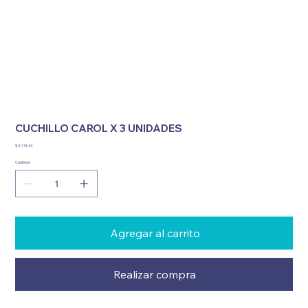
CUCHILLO CAROL X 3 UNIDADES
Precio
$ 4.174,34
Cantidad
Agregar al carrito
Realizar compra