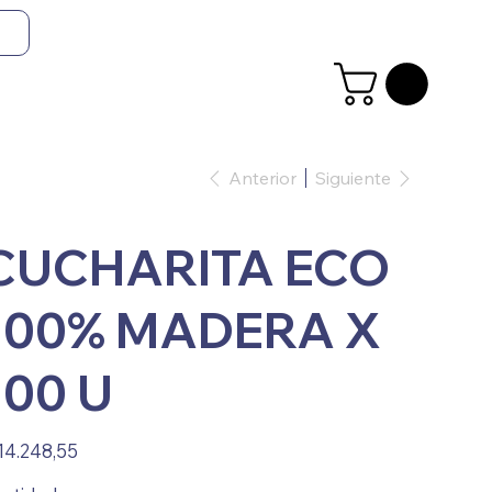
Anterior
Siguiente
CUCHARITA ECO
100% MADERA X
100 U
io
14.248,55