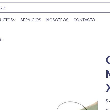
car
UCTOS
SERVICIOS
NOSOTROS
CONTACTO
L
Prec
$ 