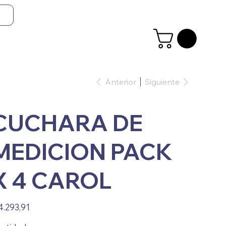
Anterior
Siguiente
CUCHARA DE
MEDICION PACK
X 4 CAROL
io
4.293,91