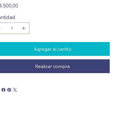
io
4.500,00
ntidad
Agregar al carrito
Realizar compra